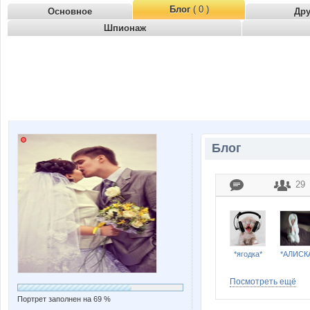
Блог
( 0 )
Основное
Др
Шпионаж
Блог
29
*ягодка*
*АЛИСК
Посмотреть ещё
Портрет заполнен на 69 %