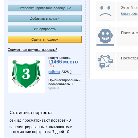
KMALA
Lissa*
Этот блог
Отправить приватное сообщение
блогеров
.
Добавить в друзья
Игнорировать
Platina
Radmir
Посетит
Сделать подарок
Совместная покупка: взрослый
belkastrelka
confess
популярность:
Посмотре
11466 место
-4 ↓
рейтинг
2328
?
Привилегированный
пользователь
3
larsvetlana
lestia
уровня
Статистика портрета:
missVIP
natali18
сейчас просматривают портрет - 0
зарегистрированные пользователи
посетившие портрет за 7 дней - 0