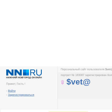
Персональный сайт пользователя
$ve
портрет № 183087 зарегистрирован боле
$vet@
Привет, Гость !
-
Войти
-
Зарегистрироваться