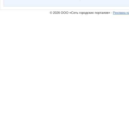
stasy1981
бэста
© 2026 ООО «Сеть городских порталов» ·
Реклама н
Флёнушка
Фрек
МарТан
Маша-
Товары для творчества
Улена